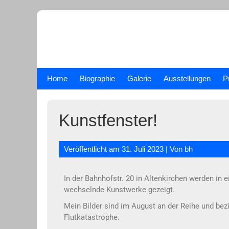
Skip
to
content
Home
Biographie
Galerie
Ausstellungen
P
Kunstfenster!
Veröffentlicht am
31. Juli 2023
| Von
bh
In der Bahnhofstr. 20 in Altenkirchen werden i
wechselnde Kunstwerke gezeigt.
Mein Bilder sind im August an der Reihe und be
Flutkatastrophe.